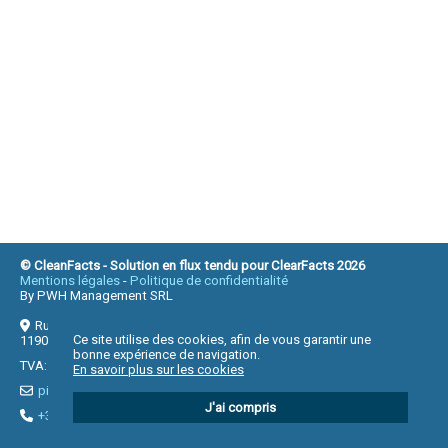
© CleanFacts - Solution en flux tendu pour ClearFacts 2026
Mentions légales
Politique de confidentialité
By PWH Management SRL
Rue Jean-Baptiste Baeck 34
Ce site utilise des cookies, afin de vous garantir une
1190 Bruxelles (Forest)
bonne expérience de navigation.
TVA: BE0467.056.582
En savoir plus sur les cookies
pierre@wampach.be
J'ai compris
+32 470 97 55 60