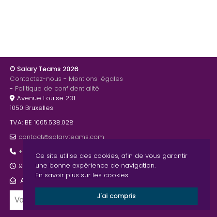
© Salary Teams 2026
Contactez-nous
Mentions légales
Politique de confidentialité
Avenue Louise 231
1050 Bruxelles
TVA: BE 1005.538.028
contact@salaryteams.com
+32 467 64 25 71
Ce site utilise des cookies, afin de vous garantir
une bonne expérience de navigation.
9h00-12h30 - 13h30-17h00
En savoir plus sur les cookies
ABONNEZ-VOUS À NOTRE NEWSLETTER
J'ai compris