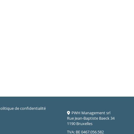
olitique de confidentialité
PWH Management srl
Rue Jean-Baptiste Baeck 34
1190 Bruxelles
TVA: BE 0467.056.582