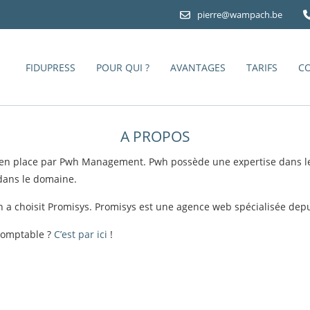
pierre@wampach.be
FIDUPRESS
POUR QUI ?
AVANTAGES
TARIFS
C
A PROPOS
 en place par Pwh Management. Pwh possède une expertise dans le 
 dans le domaine.
a choisit Promisys. Promisys est une agence web spécialisée depui
 comptable ?
C’est par ici
!