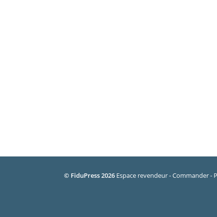
© FiduPress 2026
Espace revendeur
Commander
P