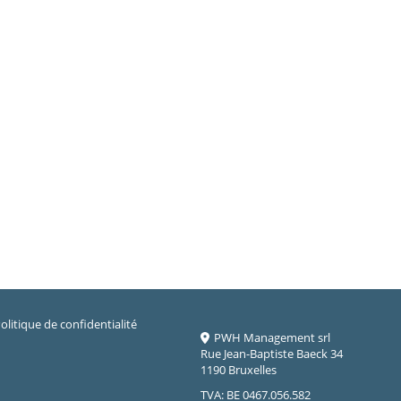
olitique de confidentialité
PWH Management srl
Rue Jean-Baptiste Baeck 34
1190 Bruxelles
TVA: BE 0467.056.582