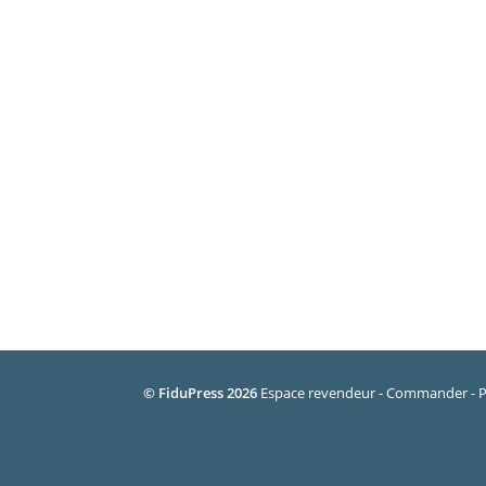
© FiduPress 2026
Espace revendeur
Commander
P